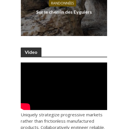
RANDONNÉES
s, ses
D
Sur le chemin des Eyguiers
Ca
Video
Uniquely strategize progressive markets
rather than frictionless manufactured
products. Collaboratively engineer reliable.