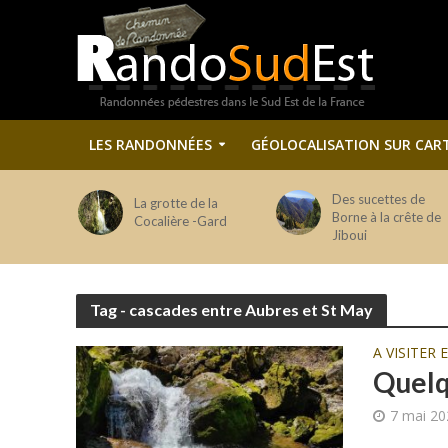
LES RANDONNÉES
GÉOLOCALISATION SUR CAR
Des sucettes de
La grotte de la
Borne à la crête de
Cocalière -Gard
Jiboui
Tag - cascades entre Aubres et St May
A VISITER
Quelq
7 mai 20