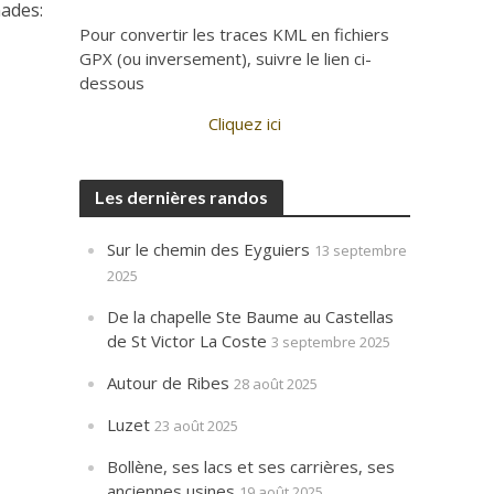
ades:
Pour convertir les traces KML en fichiers
GPX (ou inversement), suivre le lien ci-
dessous
Cliquez ici
Les dernières randos
Sur le chemin des Eyguiers
13 septembre
2025
De la chapelle Ste Baume au Castellas
de St Victor La Coste
3 septembre 2025
Autour de Ribes
28 août 2025
Luzet
23 août 2025
Bollène, ses lacs et ses carrières, ses
anciennes usines
19 août 2025