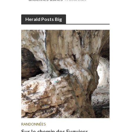
Herald Posts Big
RANDONNÉES
Sur le chemin des Eyguiers