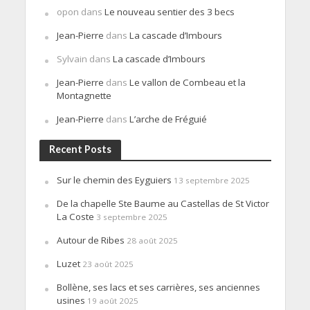
opon
dans
Le nouveau sentier des 3 becs
Jean-Pierre
dans
La cascade d’Imbours
Sylvain
dans
La cascade d’Imbours
Jean-Pierre
dans
Le vallon de Combeau et la
Montagnette
Jean-Pierre
dans
L’arche de Fréguié
Recent Posts
Sur le chemin des Eyguiers
13 septembre 2025
De la chapelle Ste Baume au Castellas de St Victor
La Coste
3 septembre 2025
Autour de Ribes
28 août 2025
Luzet
23 août 2025
Bollène, ses lacs et ses carrières, ses anciennes
usines
19 août 2025