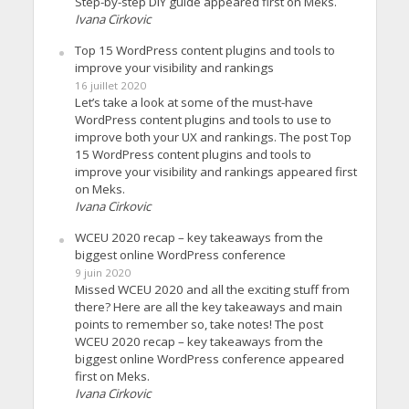
Step-by-step DIY guide appeared first on Meks.
Ivana Cirkovic
Top 15 WordPress content plugins and tools to
improve your visibility and rankings
16 juillet 2020
Let’s take a look at some of the must-have
WordPress content plugins and tools to use to
improve both your UX and rankings. The post Top
15 WordPress content plugins and tools to
improve your visibility and rankings appeared first
on Meks.
Ivana Cirkovic
WCEU 2020 recap – key takeaways from the
biggest online WordPress conference
9 juin 2020
Missed WCEU 2020 and all the exciting stuff from
there? Here are all the key takeaways and main
points to remember so, take notes! The post
WCEU 2020 recap – key takeaways from the
biggest online WordPress conference appeared
first on Meks.
Ivana Cirkovic