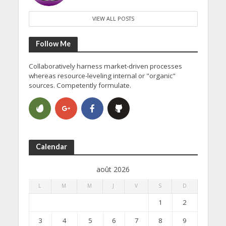
VIEW ALL POSTS
Follow Me
Collaboratively harness market-driven processes
whereas resource-leveling internal or "organic"
sources. Competently formulate.
Calendar
août 2026
L
M
M
J
V
S
D
1
2
3
4
5
6
7
8
9