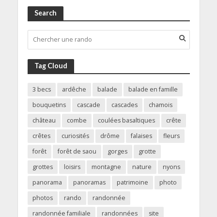
Search
Tag Cloud
3 becs
ardêche
balade
balade en famille
bouquetins
cascade
cascades
chamois
château
combe
coulées basaltiques
crête
crêtes
curiosités
drôme
falaises
fleurs
forêt
forêt de saou
gorges
grotte
grottes
loisirs
montagne
nature
nyons
panorama
panoramas
patrimoine
photo
photos
rando
randonnée
randonnée familiale
randonnées
site