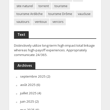
site naturel
torrent
tourisme
tourisme Ardèche
tourisme Drôme
vaucluse
vautours
ventoux
vercors
Text
Distinctively utilize long-term high-impact total linkage
whereas high-payoff experiences. Appropriately
communicate 24/365.
Archives
septembre 2025
(2)
août 2025
(6)
juillet 2025
(4)
juin 2025
(2)
mai 2025
(6)