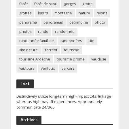
forêt
forêt de saou
gorges
grotte
grottes
loisirs
montagne
nature
nyons
panorama
panoramas
patrimoine
photo
photos
rando
randonnée
randonnée familiale
randonnées
site
site naturel
torrent
tourisme
tourisme Ardèche
tourisme Drôme
vaucluse
vautours
ventoux
vercors
Text
Distinctively utilize long-term high-impact total linkage
whereas high-payoff experiences. Appropriately
communicate 24/365.
Archives