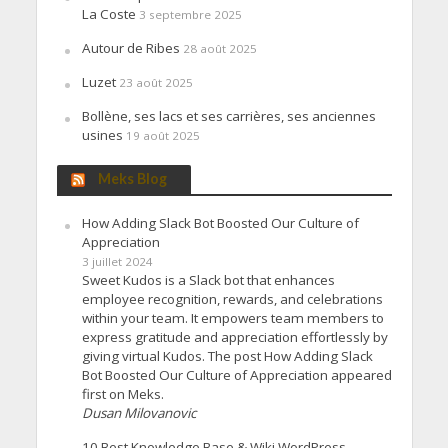
La Coste
3 septembre 2025
Autour de Ribes
28 août 2025
Luzet
23 août 2025
Bollène, ses lacs et ses carrières, ses anciennes
usines
19 août 2025
Meks Blog
How Adding Slack Bot Boosted Our Culture of
Appreciation
3 juillet 2024
Sweet Kudos is a Slack bot that enhances
employee recognition, rewards, and celebrations
within your team. It empowers team members to
express gratitude and appreciation effortlessly by
giving virtual Kudos. The post How Adding Slack
Bot Boosted Our Culture of Appreciation appeared
first on Meks.
Dusan Milovanovic
10 Best Knowledge Base & Wiki WordPress