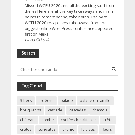
Missed WCEU 2020 and all the exciting stuff from
there? Here are all the key takeaways and main
points to remember so, take notes! The post
WCEU 2020 recap – key takeaways from the
biggest online WordPress conference appeared
first on Meks.
Ivana Cirkovic
Search
Tag Cloud
3 becs
ardêche
balade
balade en famille
bouquetins
cascade
cascades
chamois
château
combe
coulées basaltiques
crête
crêtes
curiosités
drôme
falaises
fleurs