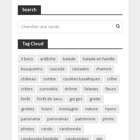
Search
Tag Cloud
3 becs
ardêche
balade
balade en famille
bouquetins
cascade
cascades
chamois
château
combe
coulées basaltiques
crête
crêtes
curiosités
drôme
falaises
fleurs
forêt
forêt de saou
gorges
grotte
grottes
loisirs
montagne
nature
nyons
panorama
panoramas
patrimoine
photo
photos
rando
randonnée
randonnée familiale
randonnées
site