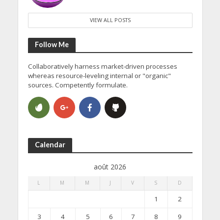
VIEW ALL POSTS
Follow Me
Collaboratively harness market-driven processes
whereas resource-leveling internal or "organic"
sources. Competently formulate.
Calendar
août 2026
L
M
M
J
V
S
D
1
2
3
4
5
6
7
8
9