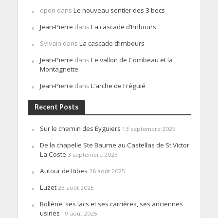
opon
dans
Le nouveau sentier des 3 becs
Jean-Pierre
dans
La cascade d’Imbours
Sylvain
dans
La cascade d’Imbours
Jean-Pierre
dans
Le vallon de Combeau et la
Montagnette
Jean-Pierre
dans
L’arche de Fréguié
Recent Posts
Sur le chemin des Eyguiers
13 septembre 2025
De la chapelle Ste Baume au Castellas de St Victor
La Coste
3 septembre 2025
Autour de Ribes
28 août 2025
Luzet
23 août 2025
Bollène, ses lacs et ses carrières, ses anciennes
usines
19 août 2025