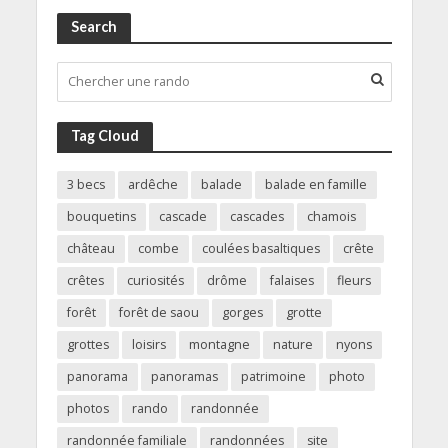
Search
Tag Cloud
3 becs
ardêche
balade
balade en famille
bouquetins
cascade
cascades
chamois
château
combe
coulées basaltiques
crête
crêtes
curiosités
drôme
falaises
fleurs
forêt
forêt de saou
gorges
grotte
grottes
loisirs
montagne
nature
nyons
panorama
panoramas
patrimoine
photo
photos
rando
randonnée
randonnée familiale
randonnées
site