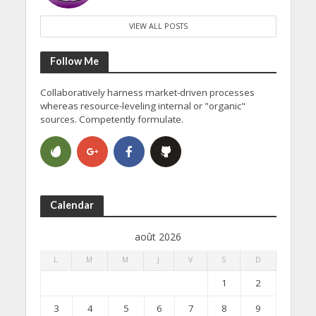
VIEW ALL POSTS
Follow Me
Collaboratively harness market-driven processes
whereas resource-leveling internal or "organic"
sources. Competently formulate.
Calendar
août 2026
L
M
M
J
V
S
D
1
2
3
4
5
6
7
8
9