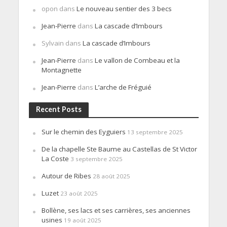
opon
dans
Le nouveau sentier des 3 becs
Jean-Pierre
dans
La cascade d’Imbours
Sylvain
dans
La cascade d’Imbours
Jean-Pierre
dans
Le vallon de Combeau et la
Montagnette
Jean-Pierre
dans
L’arche de Fréguié
Recent Posts
Sur le chemin des Eyguiers
13 septembre 2025
De la chapelle Ste Baume au Castellas de St Victor
La Coste
3 septembre 2025
Autour de Ribes
28 août 2025
Luzet
23 août 2025
Bollène, ses lacs et ses carrières, ses anciennes
usines
19 août 2025