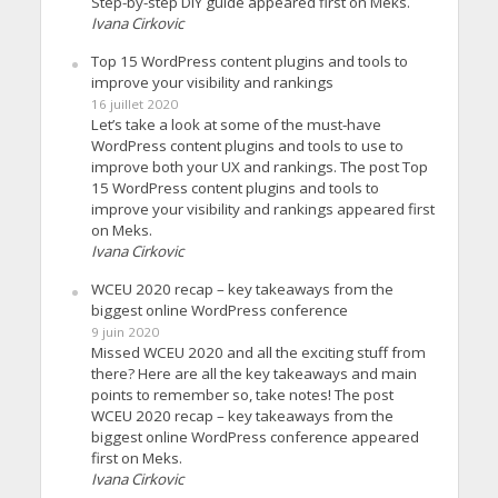
Step-by-step DIY guide appeared first on Meks.
Ivana Cirkovic
Top 15 WordPress content plugins and tools to
improve your visibility and rankings
16 juillet 2020
Let’s take a look at some of the must-have
WordPress content plugins and tools to use to
improve both your UX and rankings. The post Top
15 WordPress content plugins and tools to
improve your visibility and rankings appeared first
on Meks.
Ivana Cirkovic
WCEU 2020 recap – key takeaways from the
biggest online WordPress conference
9 juin 2020
Missed WCEU 2020 and all the exciting stuff from
there? Here are all the key takeaways and main
points to remember so, take notes! The post
WCEU 2020 recap – key takeaways from the
biggest online WordPress conference appeared
first on Meks.
Ivana Cirkovic