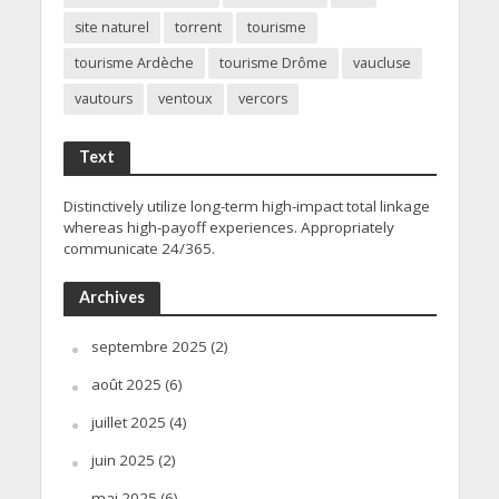
site naturel
torrent
tourisme
tourisme Ardèche
tourisme Drôme
vaucluse
vautours
ventoux
vercors
Text
Distinctively utilize long-term high-impact total linkage
whereas high-payoff experiences. Appropriately
communicate 24/365.
Archives
septembre 2025
(2)
août 2025
(6)
juillet 2025
(4)
juin 2025
(2)
mai 2025
(6)