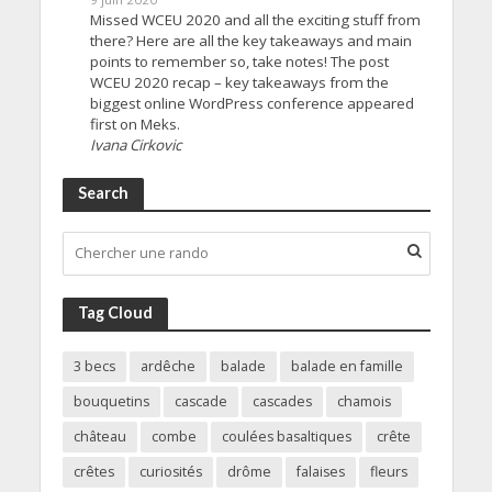
Missed WCEU 2020 and all the exciting stuff from
there? Here are all the key takeaways and main
points to remember so, take notes! The post
WCEU 2020 recap – key takeaways from the
biggest online WordPress conference appeared
first on Meks.
Ivana Cirkovic
Search
Tag Cloud
3 becs
ardêche
balade
balade en famille
bouquetins
cascade
cascades
chamois
château
combe
coulées basaltiques
crête
crêtes
curiosités
drôme
falaises
fleurs