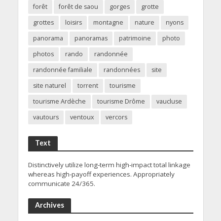
forêt
forêt de saou
gorges
grotte
grottes
loisirs
montagne
nature
nyons
panorama
panoramas
patrimoine
photo
photos
rando
randonnée
randonnée familiale
randonnées
site
site naturel
torrent
tourisme
tourisme Ardèche
tourisme Drôme
vaucluse
vautours
ventoux
vercors
Text
Distinctively utilize long-term high-impact total linkage
whereas high-payoff experiences. Appropriately
communicate 24/365.
Archives