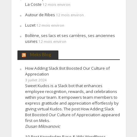
La Coste
12 mois environ
Autour de Ribes
12 mois environ
Luzet
12 mois environ
Bollène, ses lacs et ses carrières, ses anciennes
usines
12 mois environ
Meks Blog
How Adding Slack Bot Boosted Our Culture of
Appreciation
3 juillet 2024
Sweet Kudos is a Slack bot that enhances
employee recognition, rewards, and celebrations
within your team. It empowers team members to
express gratitude and appreciation effortlessly by
giving virtual Kudos. The post How Adding Slack
Bot Boosted Our Culture of Appreciation appeared
first on Meks.
Dusan Milovanovic
10 Best Knowledge Base & Wiki WordPress