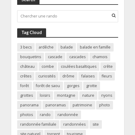
Tag Cloud
3 becs
ardêche
balade
balade en famille
bouquetins
cascade
cascades
chamois
château
combe
coulées basaltiques
crête
crêtes
curiosités
drôme
falaises
fleurs
forêt
forêt de saou
gorges
grotte
grottes
loisirs
montagne
nature
nyons
panorama
panoramas
patrimoine
photo
photos
rando
randonnée
randonnée familiale
randonnées
site
site naturel
torrent
tourisme