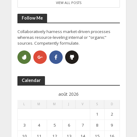
VIEW ALL POSTS
Follow Me
Collaboratively harness market-driven processes
whereas resource-leveling internal or "organic"
sources. Competently formulate.
Calendar
août 2026
L
M
M
J
V
S
D
1
2
3
4
5
6
7
8
9
10
11
12
13
14
15
16