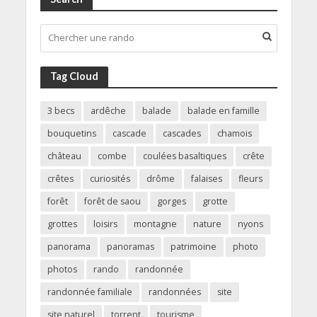
Tag Cloud
3 becs
ardêche
balade
balade en famille
bouquetins
cascade
cascades
chamois
château
combe
coulées basaltiques
crête
crêtes
curiosités
drôme
falaises
fleurs
forêt
forêt de saou
gorges
grotte
grottes
loisirs
montagne
nature
nyons
panorama
panoramas
patrimoine
photo
photos
rando
randonnée
randonnée familiale
randonnées
site
site naturel
torrent
tourisme