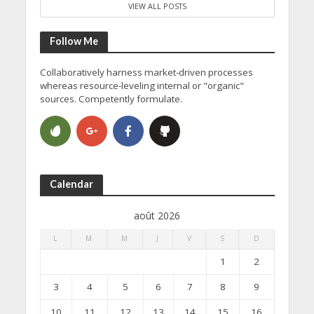
VIEW ALL POSTS
Follow Me
Collaboratively harness market-driven processes
whereas resource-leveling internal or "organic"
sources. Competently formulate.
Calendar
août 2026
L
M
M
J
V
S
D
1
2
3
4
5
6
7
8
9
10
11
12
13
14
15
16