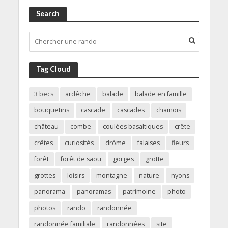
Search
Tag Cloud
3 becs
ardêche
balade
balade en famille
bouquetins
cascade
cascades
chamois
château
combe
coulées basaltiques
crête
crêtes
curiosités
drôme
falaises
fleurs
forêt
forêt de saou
gorges
grotte
grottes
loisirs
montagne
nature
nyons
panorama
panoramas
patrimoine
photo
photos
rando
randonnée
randonnée familiale
randonnées
site