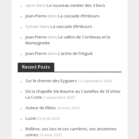
opon
dans
Le nouveau sentier des 3 becs
Jean-Pierre
dans
La cascade d’Imbours
Sylvain
dans
La cascade d’Imbours
Jean-Pierre
dans
Le vallon de Combeau et la
Montagnette
Jean-Pierre
dans
L’arche de Fréguié
Recent Posts
Sur le chemin des Eyguiers
13 septembre 2025
De la chapelle Ste Baume au Castellas de St Victor
La Coste
3 septembre 2025
Autour de Ribes
28 août 2025
Luzet
23 août 2025
Bollène, ses lacs et ses carrières, ses anciennes
usines
19 août 2025