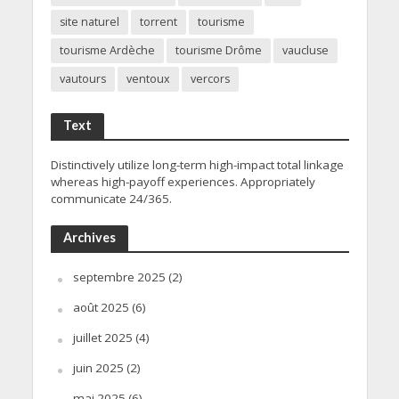
site naturel
torrent
tourisme
tourisme Ardèche
tourisme Drôme
vaucluse
vautours
ventoux
vercors
Text
Distinctively utilize long-term high-impact total linkage
whereas high-payoff experiences. Appropriately
communicate 24/365.
Archives
septembre 2025
(2)
août 2025
(6)
juillet 2025
(4)
juin 2025
(2)
mai 2025
(6)