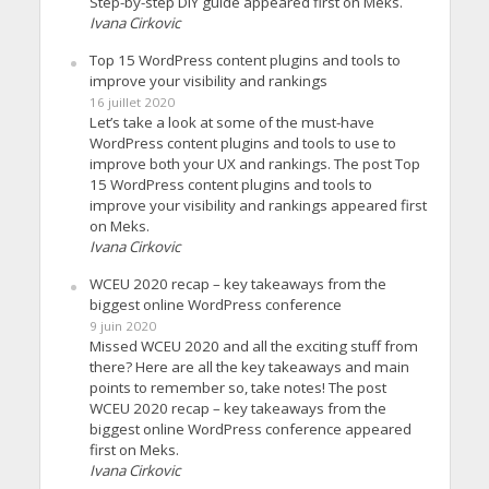
Step-by-step DIY guide appeared first on Meks.
Ivana Cirkovic
Top 15 WordPress content plugins and tools to
improve your visibility and rankings
16 juillet 2020
Let’s take a look at some of the must-have
WordPress content plugins and tools to use to
improve both your UX and rankings. The post Top
15 WordPress content plugins and tools to
improve your visibility and rankings appeared first
on Meks.
Ivana Cirkovic
WCEU 2020 recap – key takeaways from the
biggest online WordPress conference
9 juin 2020
Missed WCEU 2020 and all the exciting stuff from
there? Here are all the key takeaways and main
points to remember so, take notes! The post
WCEU 2020 recap – key takeaways from the
biggest online WordPress conference appeared
first on Meks.
Ivana Cirkovic