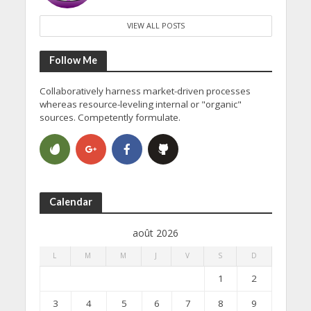
VIEW ALL POSTS
Follow Me
Collaboratively harness market-driven processes
whereas resource-leveling internal or "organic"
sources. Competently formulate.
Calendar
août 2026
L
M
M
J
V
S
D
1
2
3
4
5
6
7
8
9