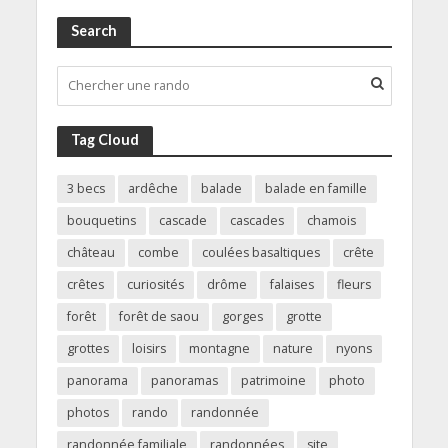
Search
Tag Cloud
3 becs
ardêche
balade
balade en famille
bouquetins
cascade
cascades
chamois
château
combe
coulées basaltiques
crête
crêtes
curiosités
drôme
falaises
fleurs
forêt
forêt de saou
gorges
grotte
grottes
loisirs
montagne
nature
nyons
panorama
panoramas
patrimoine
photo
photos
rando
randonnée
randonnée familiale
randonnées
site