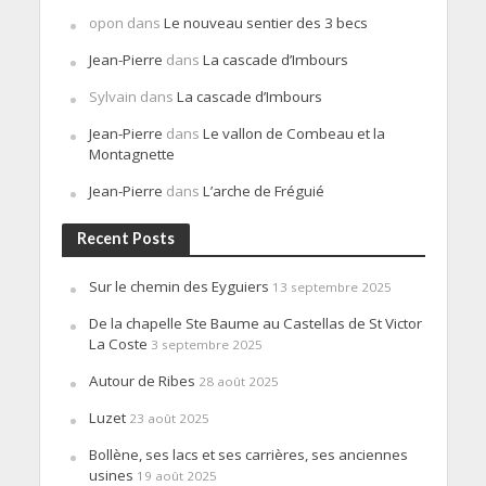
opon
dans
Le nouveau sentier des 3 becs
Jean-Pierre
dans
La cascade d’Imbours
Sylvain
dans
La cascade d’Imbours
Jean-Pierre
dans
Le vallon de Combeau et la
Montagnette
Jean-Pierre
dans
L’arche de Fréguié
Recent Posts
Sur le chemin des Eyguiers
13 septembre 2025
De la chapelle Ste Baume au Castellas de St Victor
La Coste
3 septembre 2025
Autour de Ribes
28 août 2025
Luzet
23 août 2025
Bollène, ses lacs et ses carrières, ses anciennes
usines
19 août 2025