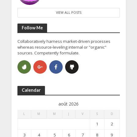
VIEW ALL POSTS
Follow Me
Collaboratively harness market-driven processes
whereas resource-leveling internal or "organic"
sources. Competently formulate.
Calendar
août 2026
L
M
M
J
V
S
D
1
2
3
4
5
6
7
8
9