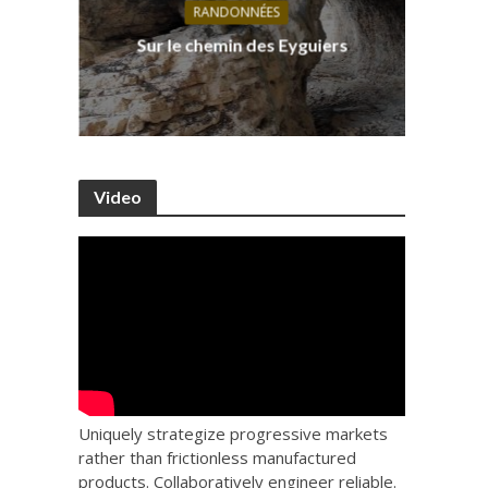
RANDONNÉES
s, ses
D
Sur le chemin des Eyguiers
Ca
Video
Uniquely strategize progressive markets
rather than frictionless manufactured
products. Collaboratively engineer reliable.