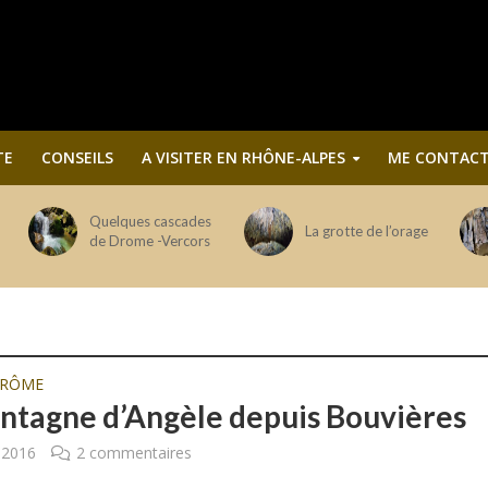
TE
CONSEILS
A VISITER EN RHÔNE-ALPES
ME CONTACT
Quelques cascades
La grotte de l’orage
de Drome -Vercors
DRÔME
ntagne d’Angèle depuis Bouvières
r 2016
2 commentaires