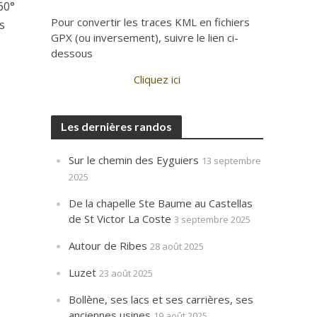
60°
Pour convertir les traces KML en fichiers
s
GPX (ou inversement), suivre le lien ci-
dessous
Cliquez ici
Les dernières randos
Sur le chemin des Eyguiers
13 septembre
2025
De la chapelle Ste Baume au Castellas
de St Victor La Coste
3 septembre 2025
Autour de Ribes
28 août 2025
Luzet
23 août 2025
Bollène, ses lacs et ses carrières, ses
anciennes usines
19 août 2025