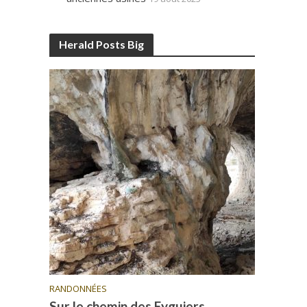
Herald Posts Big
RANDONNÉES
Sur le chemin des Eyguiers