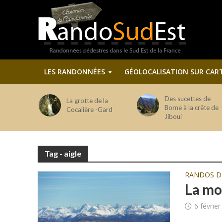
LES RANDONNÉES
GÉOLOCALISATION SUR CAR
Des sucettes de
La grotte de la
Borne à la crête de
Cocalière -Gard
Jiboui
Tag - aigle
RANDOS 
La mo
6 févrie