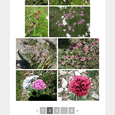
◄
1
2
3
...
6
►