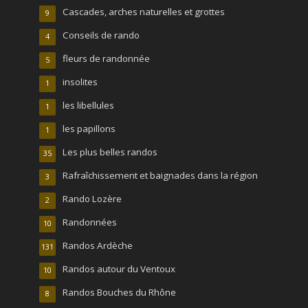
Cascades, arches naturelles et grottes
9
Conseils de rando
4
fleurs de randonnée
5
insolites
1
les libellules
1
les papillons
1
Les plus belles randos
35
Rafraîchissement et baignades dans la région
3
Rando Lozère
2
Randonnées
10
Randos Ardèche
131
Randos autour du Ventoux
10
Randos Bouches du Rhône
8