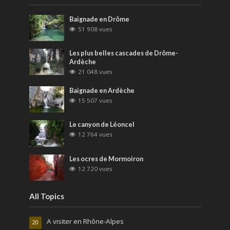
Baignade en Drôme
51 908 vues
Les plus belles cascades de Drôme-
Ardèche
21 048 vues
Baignade en Ardèche
15 507 vues
Le canyon de Léoncel
12 764 vues
Les ocres de Mormoiron
12 720 vues
All Topics
A visiter en Rhône-Alpes
20