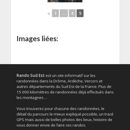
◄
1
...
4
5
Images liées:
Rando Sud Est
est un site informatif sur les
randonnées dans la Drôme, Ardèche, Vercors et
autres départements du Sud Est de la France. Plus de
15 000 kilomètres de randonnées déjà effectués dans
les montagnes ...
Vous trouverez pour chacune des randonnées, le
détail du parcours le mieux expliqué possible, un tracé
GPS mais aussi de belles photos des lieux, histoire de
vous donner envie de faire ces randos.